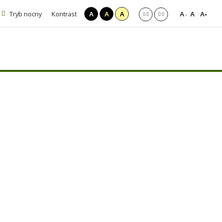
Tryb nocny
Kontrast
A
A
A
A
A
A
-
+