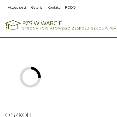
v124.home.net.pl
Aktualności
Galeria
Kontakt
RODO
PZS W WARCIE
STRONA POWIATOWEGO ZESPOŁU SZKÓŁ W WA
O
SZKOLE