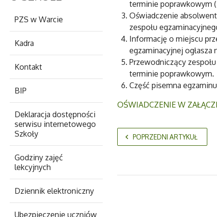
terminie poprawkowym (za
Oświadczenie absolwent
PZS w Warcie
zespołu egzaminacyjnego 
Informację o miejscu p
Kadra
egzaminacyjnej ogłasza na
Przewodniczący zespołu
Kontakt
terminie poprawkowym.
Część pisemna egzaminu 
BIP
OŚWIADCZENIE W ZAŁĄCZ
Deklaracja dostępności
serwisu internetowego
Szkoły
POPRZEDNI ARTYKUŁ
Godziny zajęć
lekcyjnych
Dziennik elektroniczny
Ubezpieczenie uczniów