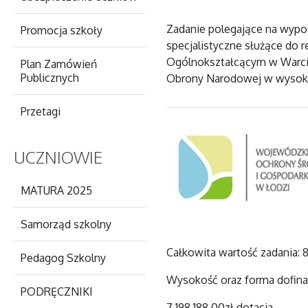
Zadanie polegające na wypo
Promocja szkoły
specjalistyczne służące do
Ogólnokształcącym w Warcie
Plan Zamówień
Publicznych
Obrony Narodowej w wysokośc
Przetagi
UCZNIOWIE
MATURA 2025
Samorząd szkolny
Całkowita wartość zadania: 8
Pedagog Szkolny
Wysokość oraz forma dofin
PODRĘCZNIKI
7 198 188,00zł dotacja