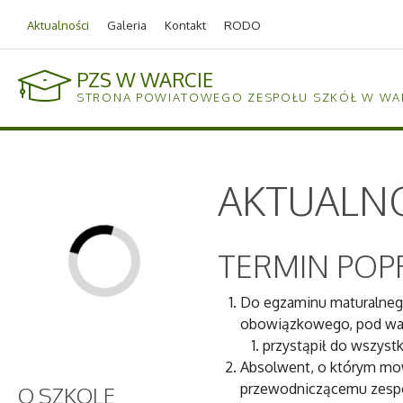
v124.home.net.pl
Aktualności
Galeria
Kontakt
RODO
PZS W WARCIE
STRONA POWIATOWEGO ZESPOŁU SZKÓŁ W WA
AKTUALN
TERMIN PO
Do egzaminu maturalnego
obowiązkowego, pod wa
przystąpił do wszys
Absolwent, o którym mowa
przewodniczącemu zespo
O
SZKOLE