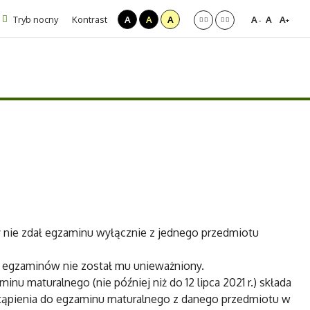
Tryb nocny
Kontrast
A
A
A
A
A
A
-
+
nie zdał egzaminu wyłącznie z jednego przedmiotu
 egzaminów nie został mu unieważniony.
u maturalnego (nie później niż do 12 lipca 2021 r.) składa
ąpienia do egzaminu maturalnego z danego przedmiotu w